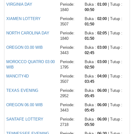
VIRGINIA DAY
Periode:
Buka :
01:00
| Tutup :
1840
00:50
XIAMEN LOTTERY
Periode:
Buka :
02:00
| Tutup :
3507
01:50
NORTH CAROLINA DAY
Periode:
Buka :
02:05
| Tutup :
1840
01:50
OREGON 03.00 WIB
Periode:
Buka :
03:00
| Tutup :
3443
02:45
MOROCCO QUATRO 03:00
Periode:
Buka :
03:00
| Tutup :
WIB
1795
02:50
MANCITY4D
Periode:
Buka :
04:00
| Tutup :
3507
03:45
TEXAS EVENING
Periode:
Buka :
06:00
| Tutup :
2952
05:45
OREGON 06.00 WIB
Periode:
Buka :
06:00
| Tutup :
3443
05:45
SANTAFE LOTTERY
Periode:
Buka :
06:00
| Tutup :
2718
05:50
TENNESSEE EVENING
Periode:
Buka :
06:30
| Tutup :