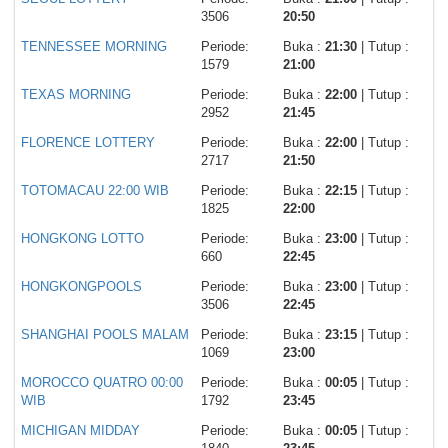
3506
20:50
TENNESSEE MORNING
Periode:
Buka :
21:30
| Tutup :
1579
21:00
TEXAS MORNING
Periode:
Buka :
22:00
| Tutup :
2952
21:45
FLORENCE LOTTERY
Periode:
Buka :
22:00
| Tutup :
2717
21:50
TOTOMACAU 22:00 WIB
Periode:
Buka :
22:15
| Tutup :
1825
22:00
HONGKONG LOTTO
Periode:
Buka :
23:00
| Tutup :
660
22:45
HONGKONGPOOLS
Periode:
Buka :
23:00
| Tutup :
3506
22:45
SHANGHAI POOLS MALAM
Periode:
Buka :
23:15
| Tutup :
1069
23:00
MOROCCO QUATRO 00:00
Periode:
Buka :
00:05
| Tutup :
WIB
1792
23:45
MICHIGAN MIDDAY
Periode:
Buka :
00:05
| Tutup :