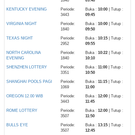
1840
09:40
KENTUCKY EVENING
Periode:
Buka :
10:00
| Tutup :
3443
09:45
VIRGINIA NIGHT
Periode:
Buka :
10:00
| Tutup :
1840
09:50
TEXAS NIGHT
Periode:
Buka :
10:15
| Tutup :
2952
09:55
NORTH CAROLINA
Periode:
Buka :
10:22
| Tutup :
EVENING
1840
10:10
SHENZHEN LOTTERY
Periode:
Buka :
11:00
| Tutup :
3351
10:50
SHANGHAI POOLS PAGI
Periode:
Buka :
11:15
| Tutup :
1069
11:00
OREGON 12.00 WIB
Periode:
Buka :
12:00
| Tutup :
3443
11:45
ROME LOTTERY
Periode:
Buka :
12:00
| Tutup :
3507
11:50
BULLS EYE
Periode:
Buka :
13:15
| Tutup :
3507
12:45