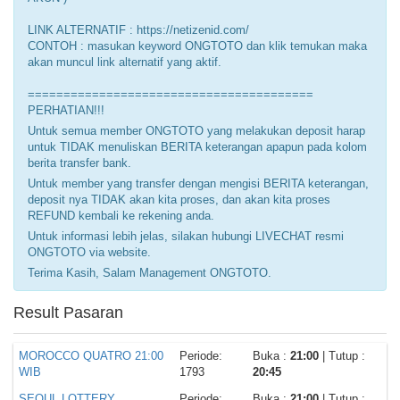
LINK ALTERNATIF : https://netizenid.com/
CONTOH : masukan keyword ONGTOTO dan klik temukan maka
akan muncul link alternatif yang aktif.
========================================
PERHATIAN!!!
Untuk semua member ONGTOTO yang melakukan deposit harap
untuk TIDAK menuliskan BERITA keterangan apapun pada kolom
berita transfer bank.
Untuk member yang transfer dengan mengisi BERITA keterangan,
deposit nya TIDAK akan kita proses, dan akan kita proses
REFUND kembali ke rekening anda.
Untuk informasi lebih jelas, silakan hubungi LIVECHAT resmi
ONGTOTO via website.
Terima Kasih, Salam Management ONGTOTO.
Result Pasaran
MOROCCO QUATRO 21:00
Periode:
Buka :
21:00
| Tutup :
WIB
1793
20:45
SEOUL LOTTERY
Periode:
Buka :
21:00
| Tutup :